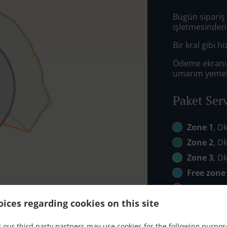
Bugün sipariş 
işletmesinden
Bir kral gibi 
Ödeme ekranın
umarım yemek 
Paket Ser
Zone 1
, D
Zone 2
, D
Zone 3
, D
Free zone
Free zone
ices regarding cookies on this site
Free zone
 our third party partners may use cookies for the following purpos