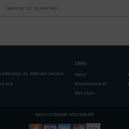
ORDER 30€, GET DELIVERY FREE
Links
a Alfândega 24, 2900-660 Setúbal,
Menü
Masa Rezerve Et
10 913
Bize Yazın
MEVCUT ÖDEME YÖNTEMLERI