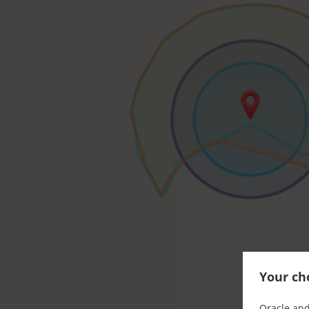
Your cho
Oracle and