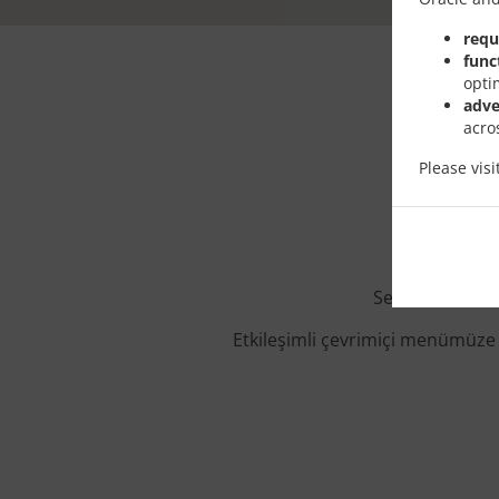
requ
func
opti
adve
acro
Please vis
Setúbal konumu
Etkileşimli çevrimiçi menümüze g