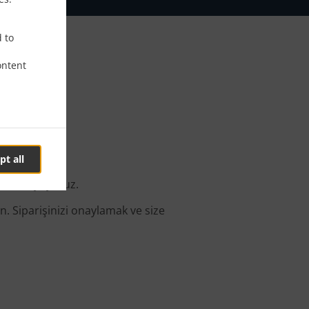
d to
ontent
ş
pt all
uluk duyuyoruz.
n. Siparişinizi onaylamak ve size