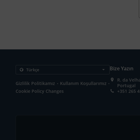
Bize Yazın
R. da Velh
.
.
Gizlilik Politikamız
Kullanım Koşullarımız
Portugal
Cookie Policy Changes
+351 265 4