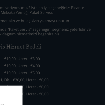
mi veriyorsunuz? İşte en iyi seçeneğiniz: Picante
 Meksika Yemeği Paket Servisi.
hizmet alın ve bulaşıkları yıkamayı unutun.
da "Paket Servis" seçeneğini seçmeniz yeterlidir ve
dağıtım hizmetimizi beğenirsiniz.
vis Hizmet Bedeli
k. - €10,00, Ücret - €3,00
k. - €10,00, Ücret - €4,00
k. - €10,00, Ücret - €5,00
 1
, Dk. - €30,00, Ücret - €0,00
 2
, Dk. - €35,00, Ücret - €0,00
 3
, Dk. - €45,00, Ücret - €0,00
es: