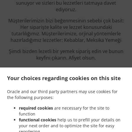
sunuyor ve sizleri bu lezzetleri tatmaya davet
ediyoruz.
Müşterilerimizin bizi beğenmesinin sebebi çok basit:
Her siparişte kalite ve lezzet konusundaki
tutarlılığımız. Müşterilerimize, orjinal yöntemlerle
hazırladığımız lezzetler: Kebablar, Meksika Yemeği
Şimdi bizden lezetli bir yemek sipariş edin ve bunun
keyfini çıkarın. Afiyet olsun.
Your choices regarding cookies on this site
Açılış Saatleri
Oracle and our third party partners may use cookies for
the following purposes:
required cookies
are necessary for the site to
function
functional cookies
help us to prefill your details on
Pazartesi - Pazar
12:00 - 22:30
your next order and to optimize the site for easy
reordering