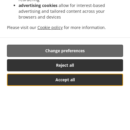
advertising cookies
allow for interest-based
GEL-AL Hizmeti
advertising and tailored content across your
Pazartesi - Pazar
12:00 - 21:45
browsers and devices
Paket Servis
Please visit our
Cookie policy
for more information.
Pazartesi - Pazar
12:00 - 21:30
Change preferences
Reject all
Accept all
Masa Rezerve Et
Menü&Sipariş Ver
YENİ! Online Sipariş