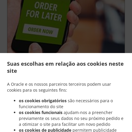
Suas escolhas em relação aos cookies neste
site
A Oracle e os nossos parceiros terceiros podem usar
cookies para os seguintes fins:
Estamos muito orgulhosos da nossa funcionalidade
"Encomendar para depois"
, porque lhe dá a
os cookies obrigatórios
são necessários para o
oportunidade de encomendar a sua comida com
funcionamento do site
antecedência e
tê-la pronta
num momento
os cookies funcionais
ajudam-nos a preencher
escolhido por si
.
previamente os seus dados no seu próximo pedido e
Tem total controlo sobre a sua encomenda. Poderia
a otimizar o site para facilitar um novo pedido
ser melhor do que isto?
os cookies de publicidade
permitem publicidade