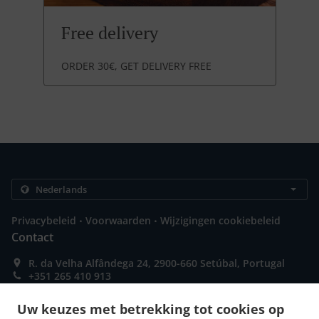
Free delivery
ORDER 30€, GET DELIVERY FREE
.
.
Privacybeleid
Voorwaarden
Wijzigingen cookiebeleid
Contact
R. da Velha Alfândega 24, 2900-660 Setúbal, Portugal
+351 265 410 913
Links
Uw keuzes met betrekking tot cookies op
Menu