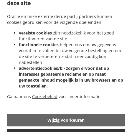
deze site
Aanbiedingen
Oracle en onze externe derde partij partners kunnen
Tafelreservering
cookies gebruiken voor de volgende doeleinden:
Vooraf Bestellen
vereiste cookies
zijn noodzakelijk voor het goed
Contact
functioneren van de site
functionele cookies
helpen ons om uw gegevens
vooraf in te vullen bij uw volgende bestelling en om
de site te verbeteren zodat u eenvoudig kunt
GEACCEPTEERDE BETAALMETHODEN
nabestellen
advertentiecookies/b> zorgen ervoor dat op
interesses gebaseerde reclame en op maat
gemaakte inhoud mogelijk is in uw browsers en op
uw toestellen.
Ga naar ons
Cookiebeleid
voor meer informatie.
.
.
.
Kebab bezorging Setúbal
Kebab bezorging Charate
Kebab bezorging Palmela
.
Mexicaans eten bezorgen
Online eten bestellen, voor afhaal en bezorging
Wijzig voorkeuren