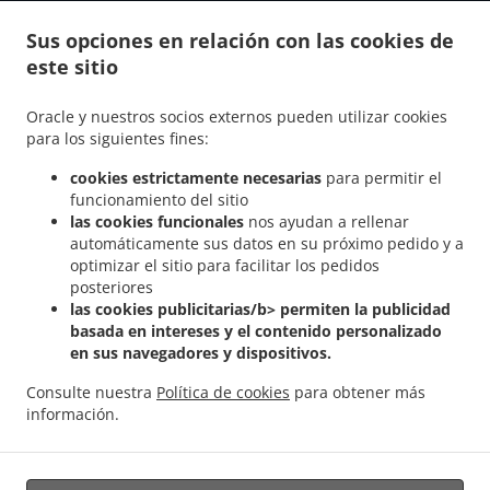
Enlaces
Sus opciones en relación con las cookies de
Carta
este sitio
Ofertas Especiales
Oracle y nuestros socios externos pueden utilizar cookies
Reservar mesa
para los siguientes fines:
Pedido Anticipado
cookies estrictamente necesarias
para permitir el
Contáctenos
funcionamiento del sitio
las cookies funcionales
nos ayudan a rellenar
automáticamente sus datos en su próximo pedido y a
optimizar el sitio para facilitar los pedidos
MÉTODOS DE PAGO ACEPTADOS
posteriores
las cookies publicitarias/b> permiten la publicidad
basada en intereses y el contenido personalizado
en sus navegadores y dispositivos.
Consulte nuestra
Política de cookies
para obtener más
información.
.
.
.
Kebab a domicilio Setúbal
Kebab a domicilio Charate
Kebab a domicilio Palmela
.
Comida Mexicana a domicilio
Ordena comida para llevar